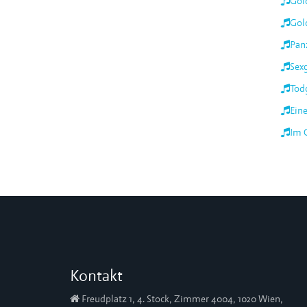
Gol
Gold
Pan
Sex
Tod
Ein
Im G
Kontakt
Freudplatz 1, 4. Stock, Zimmer 4004, 1020 Wien,