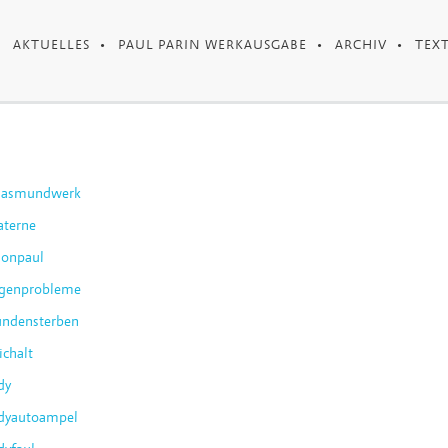
AKTUELLES
PAUL PARIN WERKAUSGABE
ARCHIV
TEX
dasmundwerk
aterne
onpaul
genprobleme
undensterben
ichalt
dy
dyautoampel