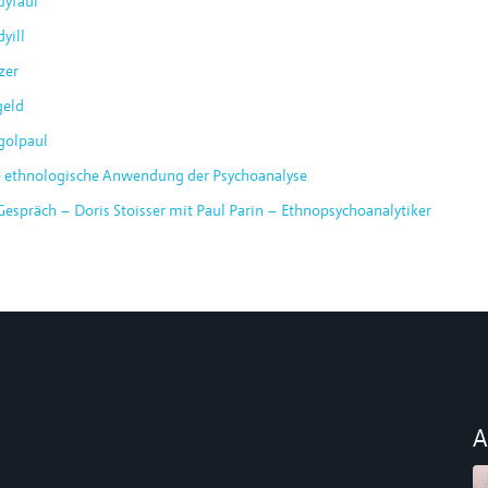
dyfaul
yill
zer
geld
golpaul
e ethnologische Anwendung der Psychoanalyse
espräch – Doris Stoisser mit Paul Parin – Ethnopsychoanalytiker
A