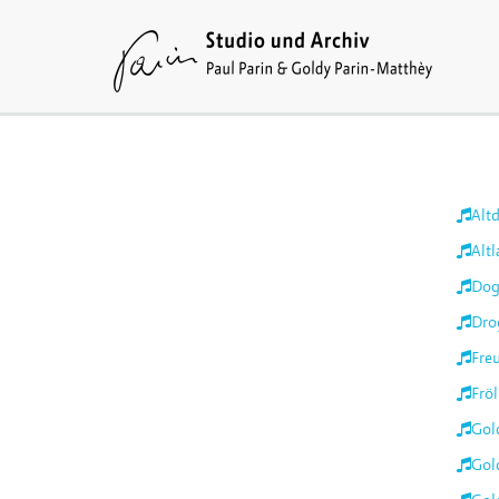
Alt
Altl
Dog
Dro
Fre
Fröl
Gol
Gol